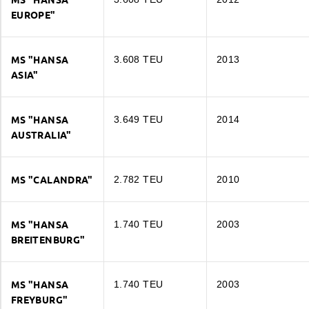
EUROPE"
MS "HANSA
3.608 TEU
2013
ASIA"
MS "HANSA
3.649 TEU
2014
AUSTRALIA"
MS "CALANDRA"
2.782 TEU
2010
MS "HANSA EUROPE"
MS "HANSA
1.740 TEU
2003
TEU
3.608
BREITENBURG"
MS "HANSA ASIA"
DWT
46.927
MS "HANSA
1.740 TEU
2003
TEU
3.608
FREYBURG"
KW
31.710